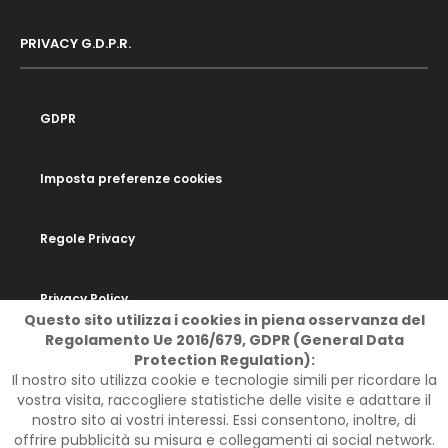
PRIVACY G.D.P.R.
GDPR
Imposta preferenze cookies
Regole Privacy
Privacy Policy
Questo sito utilizza i cookies in piena osservanza del
Regolamento Ue 2016/679, GDPR (General Data
Protection Regulation):
Il nostro sito utilizza cookie e tecnologie simili per ricordare la
SOCIAL
vostra visita, raccogliere statistiche delle visite e adattare il
nostro sito ai vostri interessi. Essi consentono, inoltre, di
offrire pubblicità su misura e collegamenti ai social network.