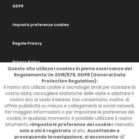
GDPR
Imposta preferenze cookies
Regole Privacy
Privacy Policy
Questo sito utilizza i cookies in piena osservanza del
Regolamento Ue 2016/679, GDPR (General Data
Protection Regulation):
Il nostro sito utilizza cookie e tecnologie simili per ricordare la
SOCIAL
vostra visita, raccogliere statistiche delle visite e adattare il
nostro sito ai vostri interessi. Essi consentono, inoltre, di
offrire pubblicità su misura e collegamenti ai social network.
Per maggiori informazioni o per impostare le preferenze dei
cookie, in qualsiasi momento è possibile utilizzare il nostro
strumento
«Imposta le preferenze dei cookie»
riservato
solo a chi è registrato
al sito.
Accettando e
proseguendo la navigazione, si acconsente
all’